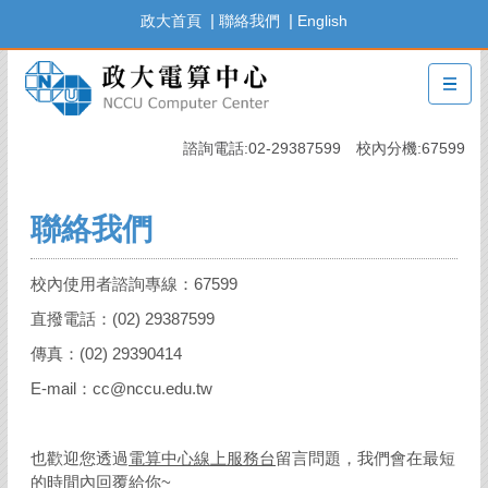
跳
|
|
政大首頁
聯絡我們
English
到
主
要
內
容
諮詢電話:02-29387599 校內分機:67599
區
聯絡我們
校內使用者諮詢專線：67599
直撥電話：(02) 29387599
傳真：(02) 29390414
E-mail：cc@nccu.edu.tw
也歡迎您透過
電算中心線上服務台
留言問題，我們會在最短
的時間內回覆給你~