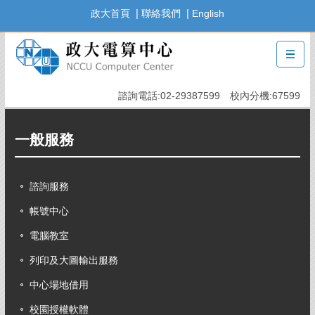
跳
|
|
政大首頁
聯絡我們
English
到
主
要
內
容
諮詢電話:02-29387599 校內分機:67599
區
一般服務
諮詢服務
帳號中心
電腦教室
列印及大圖輸出服務
中心場地借用
校園授權軟體