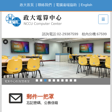
跳
|
|
|
政大首頁
聯絡我們
電腦遠端協助
English
到
主
要
內
容
諮詢電話:02-29387599 校內分機:67599
區
電算中心B1智慧教室
郵件一把罩
忘記密碼、公務信箱