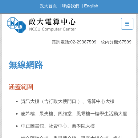
跳
|
|
政大首頁
聯絡我們
English
到
主
要
內
容
諮詢電話:02-29387599 校內分機:67599
區
無線網路
涵蓋範圍
資訊大樓（含行政大樓門口 ）、電算中心大樓
志希樓、果夫樓、四維堂、風雩樓一樓學生活動大廳
中正圖書館、社資中心、商學院大樓