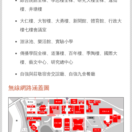
綜合院館全棟、學思樓全棟、研究大樓全棟、逸仙
樓、井塘樓
大仁樓、大智樓、大勇樓、新聞館、體育館、行政大
樓七樓會議室
游泳池、樂活館、實驗小學
傳播學院全棟、道藩樓、百年樓、季陶樓、國際大
樓、藝文中心、研究總中心
自強與莊敬宿舍交誼廳、自強九舍餐廳
無線網路涵蓋圖