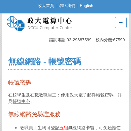
跳
|
|
政大首頁
聯絡我們
English
到
主
要
內
容
諮詢電話:02-29387599 校內分機:67599
區
無線網路 - 帳號密碼
帳號密碼
在校學生及在職教職員工：使用政大電子郵件帳號密碼。詳
見
帳號中心
。
無線網路免驗證服務
教職員工生均可登記
五組
無線網路卡號，可免驗證使